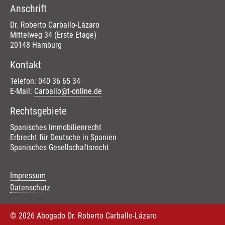
Anschrift
Dr. Roberto Carballo-Lázaro
Mittelweg 34 (Erste Etage)
20148 Hamburg
Kontakt
Telefon: 040 36 65 34
E-Mail:
Carballo@t-online.de
Rechtsgebiete
Spanisches Immobilienrecht
Erbrecht für Deutsche in Spanien
Spanisches Gesellschaftsrecht
Navigation
Impressum
überspringen
Datenschutz
© 2026 Abogado Dr. Roberto Carballo-Lázaro