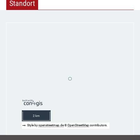
Standort
2 km
Style by
openstreetmap.de
©
OpenStreetMap
contributors.